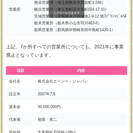
熊谷営業所（埼玉県熊谷市宮前町2-248）
営業所
横浜営業所（東京都町田市原町田4-17-10）
スクロールできます
茨城営業所（茨城県水戸市城南2-9-12 第3ﾌﾟﾘﾝｽﾋﾞﾙ5F）
栃木営業所（栃木県小山市羽川463-6）
群馬営業所（群馬県伊勢崎市田中島町1420-1）
上記、7か所すべての営業所についても、2021年に事業
廃止となっています。
項目
内容
会社名
株式会社エージー・ジャパン
設立年
2007年7月
資本金
30,000,000円
代表者
相原 英二
所在地
千葉県松戸市秋山88-1