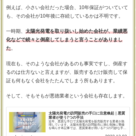
例えば、小さい会社だった場合、10年保証がついていて
も、その会社が10年後に存続しているかは不明です。
一時期、
太陽光発電を取り扱いし始めた会社が、業績悪
化などで続々と倒産してしまうと言うことがありまし
た
。
現在も、そのような会社があるのも事実ですし、倒産す
るのは仕方ないと言えますが、販売するだけ販売して保
証も何もなく会社をたたんでしまう所もあります。
そして、そもそもが悪徳業者という会社も存在します。
太陽光発電の訪問販売の手口に注意喚起｜悪質
業者が使う7つの手法
近年、悪質な手口で太陽光発電を販売販売する業者が急
増しています。太陽光発電の訪問販売に潜む危険に警鐘
を鳴らす本記事では、悪質業者が用いる7つの巧妙な手口
を解説しています。消費者を惑わす手法について知識を
深め、被害を未然に防ぐための貴重な情報をご覧くださ