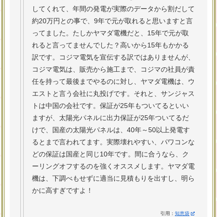
してくれて、年間の発電が実際のデータから割だして
約20万円との事で、9年で元が取れると思いますと言
ってました。たしかヤマダ電機だと、15年で元が取
れると言ってませんでした？高いから15年もかかる
訳です。コジマ電気を宣伝する訳ではありませんが、
コジマ電気は、販売から施工まで、コジマの社員が責
任を持って最後までやるのに対し、ヤマダ電機は、ウ
エストと言う会社に丸投げです。それと、サンジャス
トは中国の会社です。保証が25年もついてるといい
ますが、太陽光パネルに出力保証が25年ついてるだ
けで、国産の太陽光パネルは、40年～50以上発電す
るとまで言われてます。実際壊れやすい、パワコンな
どの保証は国産と同じ10年です。間に合うなら、ク
ーリングオフするのを強くオススメします。ヤマダ電
機は、下調べもせずに適当に見積もりを出すし、明ら
かに高すぎですよ！
引用：
知恵袋