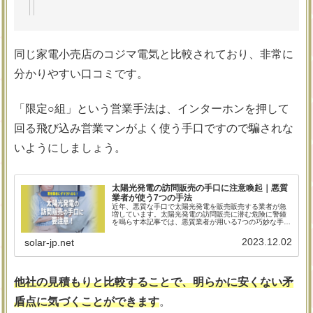
同じ家電小売店のコジマ電気と比較されており、非常に
分かりやすい口コミです。
「限定○組」という営業手法は、インターホンを押して
回る飛び込み営業マンがよく使う手口ですので騙されな
いようにしましょう。
太陽光発電の訪問販売の手口に注意喚起｜悪質
業者が使う7つの手法
近年、悪質な手口で太陽光発電を販売販売する業者が急
増しています。太陽光発電の訪問販売に潜む危険に警鐘
を鳴らす本記事では、悪質業者が用いる7つの巧妙な手口
を解説しています。消費者を惑わす手法について知識を
深め、被害を未然に防ぐための貴重な情報をご覧くださ
2023.12.02
solar-jp.net
い。
他社の見積もりと比較することで、明らかに安くない矛
盾点に気づくことができます
。