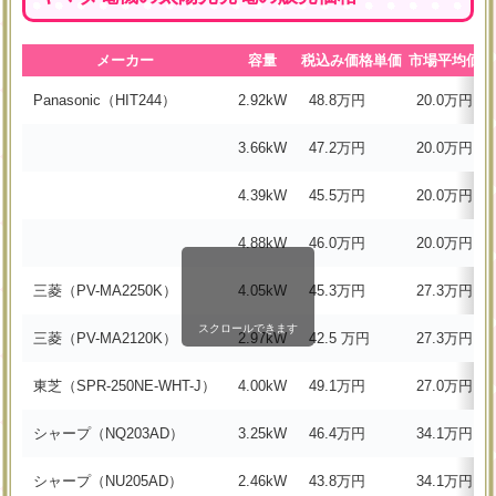
メーカー
容量
税込み価格単価
市場平均価格
Panasonic（HIT244）
2.92kW
48.8万円
20.0万円
3.66kW
47.2万円
20.0万円
4.39kW
45.5万円
20.0万円
4.88kW
46.0万円
20.0万円
三菱（PV-MA2250K）
4.05kW
45.3万円
27.3万円
スクロールできます
三菱（PV-MA2120K）
2.97kW
42.5 万円
27.3万円
東芝（SPR-250NE-WHT-J）
4.00kW
49.1万円
27.0万円
シャープ（NQ203AD）
3.25kW
46.4万円
34.1万円
シャープ（NU205AD）
2.46kW
43.8万円
34.1万円