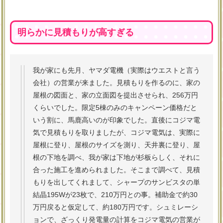
明らかに見積もりが高すぎる
我が家にも先月、ヤマダ電機（実際はウエストと言う
会社）の営業が来ました。見積もりを作るのに、家の
屋根の図面と、家の立面図を提出させられ、256万円
くらいでした。限定5棟のみのキャンペーン価格だと
いう割に、馬鹿高いのが印象でした。直後にコジマ電
気で見積もりを取りましたが、コジマ電気は、実際に
屋根に登り、屋根のサイズを測り、天井裏に登り、屋
根の下地を調べ、我が家は下地が杉板らしく、それに
合った施工を進められました。そこまで調べて、見積
もりを出してくれまして、シャープのサンビスタの単
結晶195Wが23枚で、210万円との事。補助金で約30
万円戻ると仮定して、約180万円です。シュミレーシ
ョンで、ざっくり発電量の計算をコジマ電気の営業が