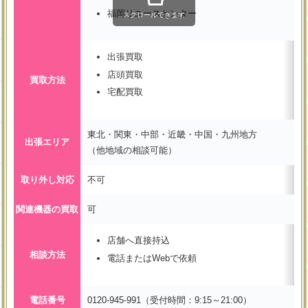
福岡リユースセンター
スクロールできます
出張買取
店頭買取
買取方法
宅配買取
東北・関東・中部・近畿・中国・九州地方
出張エリア
（他地域の相談可能）
取り外し対応
不可
関連機器の買取
可
店舗へ直接持込
相談方法
電話またはWebで依頼
電話番号
0120-945-991（受付時間：9:15～21:00）