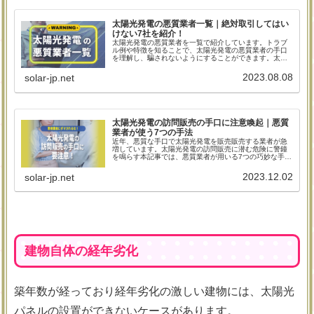
太陽光発電の悪質業者一覧｜絶対取引してはい
けない7社を紹介！
太陽光発電の悪質業者を一覧で紹介しています。トラブ
ル例や特徴を知ることで、太陽光発電の悪質業者の手口
を理解し、騙されないようにすることができます。太陽
光発電の初期費用は高額のため詐欺に狙われやすく、強
引な訪問販売も後を絶ちません。契約は即決しないのが
2023.08.08
solar-jp.net
重要と言えるでしょう。契約してしまってもクーリング
オフが利用できるので落ち着いて対処しましょう。
太陽光発電の訪問販売の手口に注意喚起｜悪質
業者が使う7つの手法
近年、悪質な手口で太陽光発電を販売販売する業者が急
増しています。太陽光発電の訪問販売に潜む危険に警鐘
を鳴らす本記事では、悪質業者が用いる7つの巧妙な手口
を解説しています。消費者を惑わす手法について知識を
深め、被害を未然に防ぐための貴重な情報をご覧くださ
2023.12.02
solar-jp.net
い。
建物自体の経年劣化
築年数が経っており経年劣化の激しい建物には、太陽光
パネルの設置ができないケースがあります。