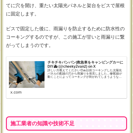
てに穴を開け、重たい太陽光パネルと架台をビスで屋根
に固定します。
ビスで固定した後に、雨漏りを防止するために防水性の
コーキングするのですが、この施工が甘いと雨漏りに繋
がってしまうのです。
チキチキバンバン|救急車をキャンピングカーに
DIY🚑 (@cheeky2van2) on X
詳しい方教えてください🥺🙏以前コーキングした太陽光
パネルの配線の穴から雨漏りを発見しました...😭配線が
動くことによってコーキングが剥がれてしまうようなの
ですが、こういう場所ってどうやって防水処理すればい
いんでしょうか？😭
x.com
施工業者の知識や技術不足