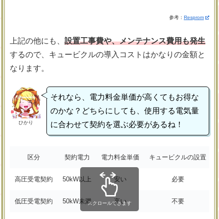
参考：
Resprom
上記の他にも、
設置工事費や、メンテナンス費用も発生
するので、キュービクルの導入コストはかなりの金額と
なります。
それなら、電力料金単価が高くてもお得な
のかな？どちらにしても、使用する電気量
ひかり
に合わせて契約を選ぶ必要があるね！
区分
契約電力
電力料金単価
キュービクルの設置
高圧受電契約
50kW以上
安い
必要
低圧受電契約
50kW未満
高い
不要
スクロールできます