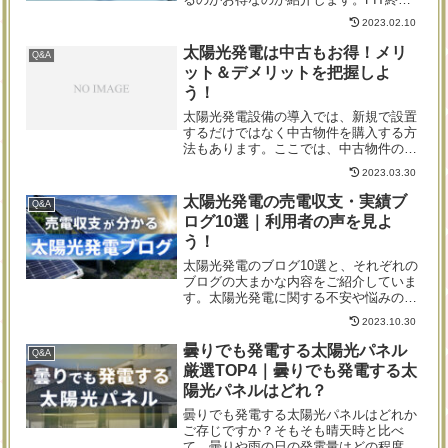
後の選択肢はいくつかありますので、あ
2023.02.10
なたに合うものを確認してみてくださ
い。卒FITに備え、損をしない選択肢を
太陽光発電は中古もお得！メリ
Q&A
知っておきましょう。
ット＆デメリットを把握しよ
う！
太陽光発電設備の導入では、新規で設置
するだけではなく中古物件を購入する方
法もあります。ここでは、中古物件の太
陽光発電システムの購入におけるメリッ
2023.03.30
ト・デメリット、注意点やおすすめ業者
について紹介していきます。
太陽光発電の売電収支・実績ブ
Q&A
ログ10選｜利用者の声を見よ
う！
太陽光発電のブログ10選と、それぞれの
ブログの大まかな内容をご紹介していま
す。太陽光発電に関する不安や悩みの解
消方法として、太陽光発電を設置してい
2023.10.30
る人のブログを読むのがおすすめの理由
やメリットも併せて解説しています。
曇りでも発電する太陽光パネル
Q&A
厳選TOP4｜曇りでも発電する太
陽光パネルはどれ？
曇りでも発電する太陽光パネルはどれか
ご存じですか？そもそも晴天時と比べ
て、曇りや雨の日の発電量はどの程度な