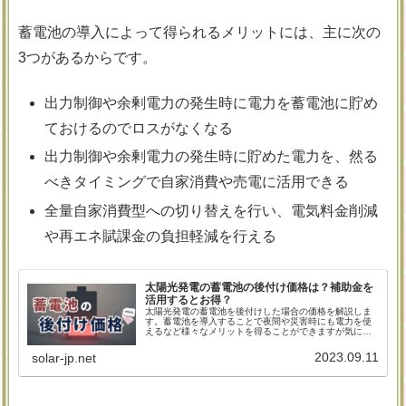
蓄電池の導入によって得られるメリットには、主に次の
3つがあるからです。
出力制御や余剰電力の発生時に電力を蓄電池に貯め
ておけるのでロスがなくなる
出力制御や余剰電力の発生時に貯めた電力を、然る
べきタイミングで自家消費や売電に活用できる
全量自家消費型への切り替えを行い、電気料金削減
や再エネ賦課金の負担軽減を行える
太陽光発電の蓄電池の後付け価格は？補助金を
活用するとお得？
太陽光発電の蓄電池を後付けした場合の価格を解説しま
す。蓄電池を導入することで夜間や災害時にも電力を使
えるなど様々なメリットを得ることができますが気にな
るのはやはり設置費用でしょう。蓄電池の後付けでお悩
みの方に向けて、具体的な価格や少しでもお得に蓄電池
2023.09.11
solar-jp.net
を導入する方法を大公開します！