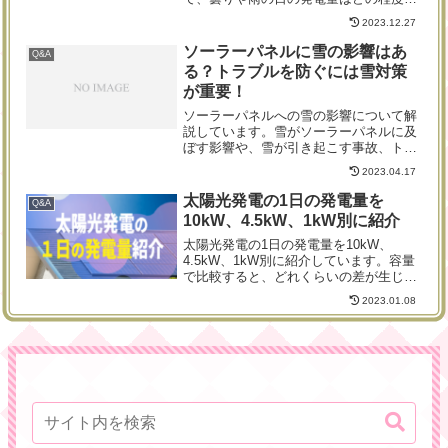
のでしょうか？発電量を比較し、メーカ
2023.12.27
ーごとの太陽光パネルについて解説して
います。これから太陽光発電システムの
ソーラーパネルに雪の影響はあ
Q&A
導入を検討している人は、本記事を参考
る？トラブルを防ぐには雪対策
に「曇天時でも発電効率の良いパネル」
が重要！
を探し当ててください。
ソーラーパネルへの雪の影響について解
説しています。雪がソーラーパネルに及
ぼす影響や、雪が引き起こす事故、トラ
ブルを防ぐために重要な雪対策、雪国で
2023.04.17
のソーラーパネル設置で成功する方法な
ど、雪国で太陽光発電の設置を検討して
太陽光発電の1日の発電量を
Q&A
いる方に注目していただきたい内容をま
10kW、4.5kW、1kW別に紹介
とめています。
太陽光発電の1日の発電量を10kW、
4.5kW、1kW別に紹介しています。容量
で比較すると、どれくらいの差が生じて
くるのか、具体的な数値で比較してみま
2023.01.08
しょう。また、それぞれの設置にかかる
費用についても紹介していますので、長
い目で考えるとどの容量を設置するのが
得なのか、人目で分かりますよ。