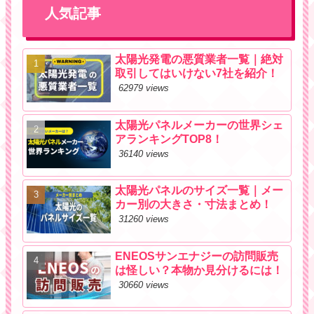
人気記事
太陽光発電の悪質業者一覧｜絶対
取引してはいけない7社を紹介！
62979 views
太陽光パネルメーカーの世界シェ
アランキングTOP8！
36140 views
太陽光パネルのサイズ一覧｜メー
カー別の大きさ・寸法まとめ！
31260 views
ENEOSサンエナジーの訪問販売
は怪しい？本物か見分けるには！
30660 views