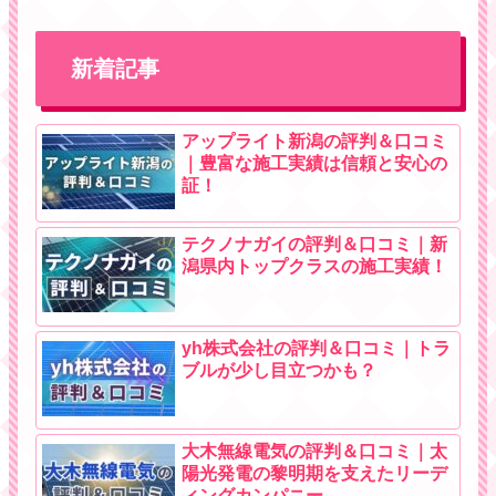
新着記事
アップライト新潟の評判＆口コミ
｜豊富な施工実績は信頼と安心の
証！
テクノナガイの評判＆口コミ｜新
潟県内トップクラスの施工実績！
yh株式会社の評判＆口コミ｜トラ
ブルが少し目立つかも？
大木無線電気の評判＆口コミ｜太
陽光発電の黎明期を支えたリーデ
ィングカンパニー