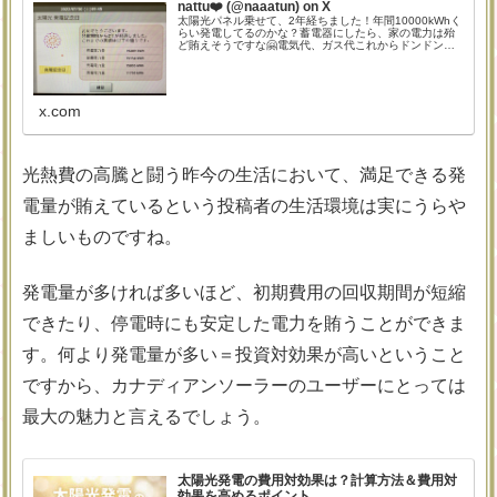
nattu❤️ (@naaatun) on X
太陽光パネル乗せて、2年経ちました！年間10000kWhく
らい発電してるのかな？蓄電器にしたら、家の電力は殆
ど賄えそうですな🤗電気代、ガス代これからドンドン上
がるようなので、自家発電は大切ですね♪うちはカナディ
アンソーラーのせてますが、今の...
x.com
光熱費の高騰と闘う昨今の生活において、満足できる発
電量が賄えているという投稿者の生活環境は実にうらや
ましいものですね。
発電量が多ければ多いほど、初期費用の回収期間が短縮
できたり、停電時にも安定した電力を賄うことができま
す。何より発電量が多い＝投資対効果が高いということ
ですから、カナディアンソーラーのユーザーにとっては
最大の魅力と言えるでしょう。
太陽光発電の費用対効果は？計算方法＆費用対
効果を高めるポイント