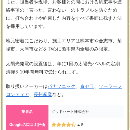
また、担当者や現場、お客様との間における約束事や連
絡事項の「言った、言わない」のトラブルを防ぐため
に、打ち合わせや約束した内容をすべて書面に残す方法
を採用しています。
地元密着にこだわり、施工エリアは熊本市や合志市、菊
陽市、大津市などを中心に熊本県内全域のみ限定。
太陽光発電の設置後は、年に1回の太陽光パネルの定期
清掃を10年間無料で受けられます。
取り扱いメーカーは
パナソニック
、
京セラ
、
ソーラーフ
ロンティア
、
長州産業
など。
業者名
グッドハート株式会社
Googleの口コミ評価
4.8