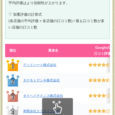
平均評価はより信頼性が上がります。
▽ 加重評価の計算式
(各店舗の平均評価 × 各店舗の口コミ数) / 最も口コミ数が多
い店舗の口コミ数
Googleの
順位
業者名
口コミ評価
グッドハート株式会社
4.
1
タケモトデンキ株式会社
4.
2
タイヘイテクノス株式会社
4.
3
有限会社エコライフ九州
4.
4