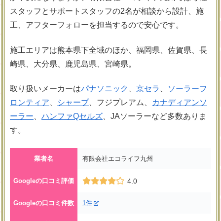
スタッフとサポートスタッフの2名が相談から設計、施
工、アフターフォローを担当するので安心です。
施工エリアは熊本県下全域のほか、福岡県、佐賀県、長
崎県、大分県、鹿児島県、宮崎県。
取り扱いメーカーは
パナソニック
、
京セラ
、
ソーラーフ
ロンティア
、
シャープ
、フジプレアム、
カナディアンソ
ーラー
、
ハンファQセルズ
、JAソーラーなど多数ありま
す。
業者名
有限会社エコライフ九州
Googleの口コミ評価
4.0
Googleの口コミ件数
1件