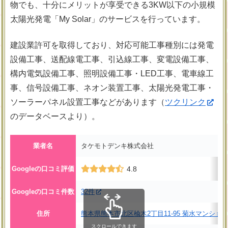
物でも、十分にメリットが享受できる3KW以下の小規模
太陽光発電「My Solar」のサービスを行っています。
建設業許可を取得しており、対応可能工事種別には発電
設備工事、送配線電工事、引込線工事、変電設備工事、
構内電気設備工事、照明設備工事・LED工事、電車線工
事、信号設備工事、ネオン装置工事、太陽光発電工事・
ソーラーパネル設置工事などがあります（
ツクリンク
のデータベースより）。
業者名
タケモトデンキ株式会社
Googleの口コミ評価
4.8
Googleの口コミ件数
32件
住所
熊本県熊本市北区楡木2丁目11-95 菊水マンション
スクロールできます