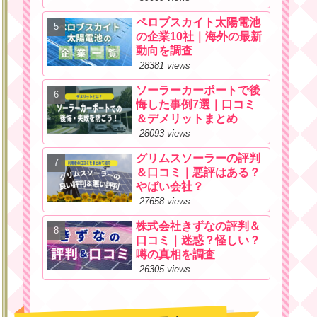
ペロブスカイト太陽電池
の企業10社｜海外の最新
動向を調査
28381 views
ソーラーカーポートで後
悔した事例7選｜口コミ
＆デメリットまとめ
28093 views
グリムスソーラーの評判
＆口コミ｜悪評はある？
やばい会社？
27658 views
株式会社きずなの評判＆
口コミ｜迷惑？怪しい？
噂の真相を調査
26305 views