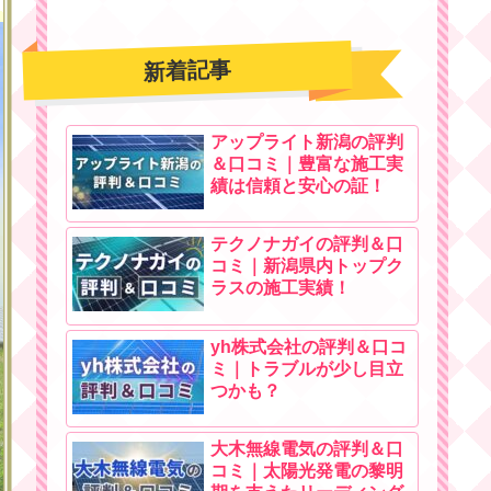
新着記事
アップライト新潟の評判
＆口コミ｜豊富な施工実
績は信頼と安心の証！
テクノナガイの評判＆口
コミ｜新潟県内トップク
ラスの施工実績！
yh株式会社の評判＆口コ
ミ｜トラブルが少し目立
つかも？
大木無線電気の評判＆口
コミ｜太陽光発電の黎明