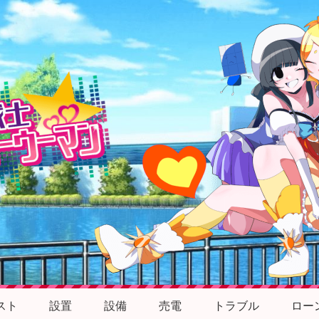
スト
設置
設備
売電
トラブル
ロー