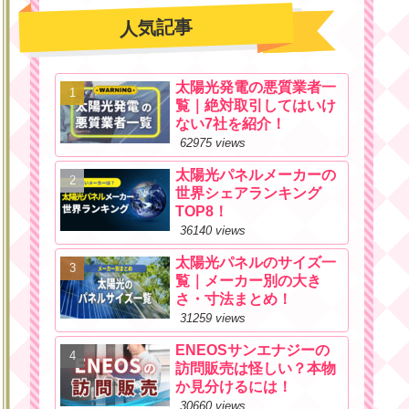
人気記事
太陽光発電の悪質業者一
覧｜絶対取引してはいけ
ない7社を紹介！
62975 views
太陽光パネルメーカーの
世界シェアランキング
TOP8！
36140 views
太陽光パネルのサイズ一
覧｜メーカー別の大き
さ・寸法まとめ！
31259 views
ENEOSサンエナジーの
訪問販売は怪しい？本物
か見分けるには！
30660 views