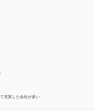
金
覧
って充実した会社が多い