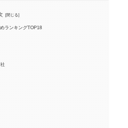
次
ランキングTOP18
会社
ン