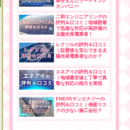
期を支えたリーディング
カンパニー
二和エンジニアリングの
評判＆口コミ｜地域密着
で迅速な対応が高評価の
太陽光発電業者！
レクソルの評判＆口コミ
｜設置後も安心できる太
陽光発電業者なのか？
エネアイの評判＆口コミ
｜地域最安値と丁寧で真
摯な対応の両方を実現
ENEOSサンエナジーの
評判＆口コミ｜倒産リス
クの少ない施工会社？