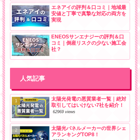
エネアイの評判＆口コミ｜地域最
安値と丁寧で真摯な対応の両方を
実現
ENEOSサンエナジーの評判＆口
コミ｜倒産リスクの少ない施工会
社？
人気記事
太陽光発電の悪質業者一覧｜絶対
取引してはいけない7社を紹介！
62969 views
太陽光パネルメーカーの世界シェ
アランキングTOP8！