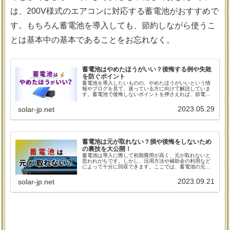
は、200V様式のエアコンに対応する蓄電池がおすすめで
す。もちろん蓄電池を導入しても、節約しながら使うこ
とは基本中の基本であることをお忘れなく。
蓄電池はやめたほうがいい？後悔する例や失敗
を防ぐポイント
蓄電池を導入したいものの、やめたほうがいいという情
報やブログを見て、迷っている方に向けて解説していま
す。蓄電池で後悔しないポイントを押さえれば、節電効
果や停電対策などのメリットを享受できます。太陽光発
電との関係も踏まえ、メリット・デメリットをお伝えし
2023.05.29
solar-jp.net
ていきますので、ぜひお役立てください。
蓄電池は元が取れない？損や後悔をしないため
の裏技を大公開！
蓄電池は導入に際して初期費用が高く、元が取れないと
思われがちです。しかし、活用方法や補助金の利用など
によって十分に回収できます。ここでは、蓄電池の元を
取るための方法やあまり知られていない裏技を解説して
きます。
2023.09.21
solar-jp.net