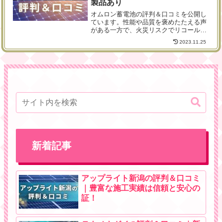
製品あり
オムロン蓄電池の評判＆口コミを公開し
ています。性能や品質を褒めたたえる声
がある一方で、火災リスクでリコールさ
れた製品があるというコメントも。安心
2023.11.25
性を揺るがせるこの噂は、事実なのでし
ょうか？本記事では真相を解説していま
すので、一緒に確認していきましょう。
新着記事
アップライト新潟の評判＆口コミ
｜豊富な施工実績は信頼と安心の
証！