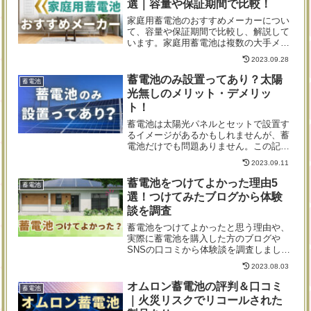
選｜容量や保証期間で比較！
家庭用蓄電池のおすすめメーカーについ
て、容量や保証期間で比較し、解説して
います。家庭用蓄電池は複数の大手メー
カーが販売していますが、家族構成やラ
2023.09.28
イフスタイルによって、ベストな商品は
異なります。本記事ではメーカーの特徴
蓄電池のみ設置ってあり？太陽
蓄電池
や代表的な商品のメリットについて解説
光無しのメリット・デメリッ
していますので、ぜひお役立てくださ
ト！
い。
蓄電池は太陽光パネルとセットで設置す
るイメージがあるかもしれませんが、蓄
電池だけでも問題ありません。この記事
では、蓄電池のメリットやデメリットな
2023.09.11
どを紹介しています。
蓄電池をつけてよかった理由5
蓄電池
選！つけてみたブログから体験
談を調査
蓄電池をつけてよかったと思う理由や、
実際に蓄電池を購入した方のブログや
SNSの口コミから体験談を調査しまし
た。蓄電池をつけて良かったのか？など
2023.08.03
のよくある質問にも回答しています。蓄
電池を購入するかお悩みの方に、参考に
オムロン蓄電池の評判＆口コミ
蓄電池
していただける内容になっています。
｜火災リスクでリコールされた