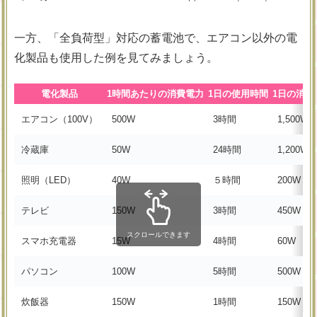
一方、「全負荷型」対応の蓄電池で、エアコン以外の電
化製品も使用した例を見てみましょう。
電化製品
1時間あたりの消費電力
1日の使用時間
1日の消費
エアコン（100V）
500W
3時間
1,500W
冷蔵庫
50W
24時間
1,200W
照明（LED）
40W
５時間
200W
テレビ
150W
3時間
450W
スクロールできます
スマホ充電器
15W
4時間
60W
パソコン
100W
5時間
500W
炊飯器
150W
1時間
150W