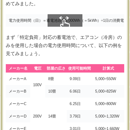
めてみました。
電力使用時間（日）＝蓄電池容量5,000Wh（＝5kWh）÷1日の消費電力
スクロールできます
まず「特定負荷」対応の蓄電池で、エアコン（冷房）の
みを使用した場合の電力使用時間について、以下の例を
見てみましょう。
メーカー名
電圧
部屋の広さ
使用可能時間
計算式
メーカーA
8畳
9.09日
5,000÷550W
100V
メーカーB
10畳
6.06日
5,000÷825W
メーカーC
6.25日
5,000÷800W
メーカーD
200V
14畳
3.79日
5,000÷1,320W
メーカーE
3.01日
5,000÷1,660W