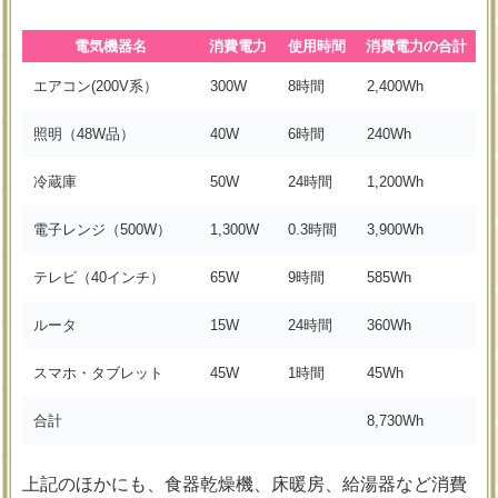
電気機器名
消費電力
使用時間
消費電力の合計
エアコン(200V系）
300W
8時間
2,400Wh
照明（48W品）
40W
6時間
240Wh
冷蔵庫
50W
24時間
1,200Wh
電子レンジ（500W）
1,300W
0.3時間
3,900Wh
テレビ（40インチ）
65W
9時間
585Wh
ルータ
15W
24時間
360Wh
スマホ・タブレット
45W
1時間
45Wh
合計
8,730Wh
上記のほかにも、食器乾燥機、床暖房、給湯器など消費