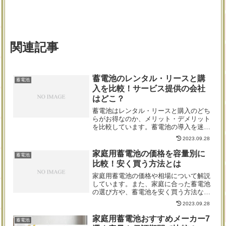
関連記事
蓄電池のレンタル・リースと購
蓄電池
入を比較！サービス提供の会社
はどこ？
蓄電池はレンタル・リースと購入のどち
らがお得なのか、メリット・デメリット
を比較しています。蓄電池の導入を迷っ
ている方に向けて、レンタル・リースが
2023.09.28
向いている人と購入が向いている人の違
いや、蓄電池のレンタルを行っている会
家庭用蓄電池の価格を容量別に
蓄電池
社をご紹介します。
比較！安く買う方法とは
家庭用蓄電池の価格や相場について解説
しています。また、家庭に合った蓄電池
の選び方や、蓄電池を安く買う方法など
をご紹介していますので、蓄電池の導入
2023.09.28
を検討中の場合はぜひ参考にしてくださ
い。
家庭用蓄電池おすすめメーカー7
蓄電池