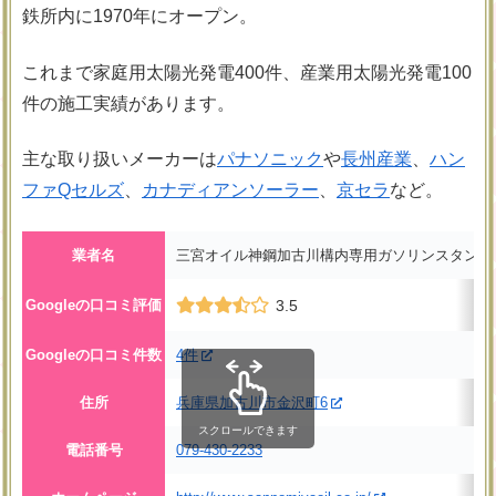
鉄所内に1970年にオープン。
これまで家庭用太陽光発電400件、産業用太陽光発電100
件の施工実績があります。
主な取り扱いメーカーは
パナソニック
や
長州産業
、
ハン
ファQセルズ
、
カナディアンソーラー
、
京セラ
など。
業者名
三宮オイル神鋼加古川構内専用ガソリンスタンド
Googleの口コミ評価
3.5
Googleの口コミ件数
4件
住所
兵庫県加古川市金沢町6
スクロールできます
電話番号
079-430-2233