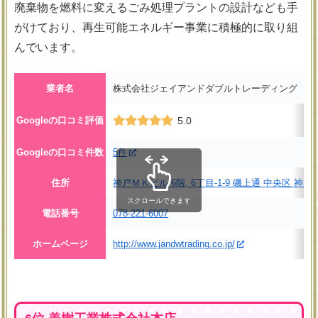
廃棄物を燃料に変えるごみ処理プラントの設計なども手
がけており、再生可能エネルギー事業に積極的に取り組
んでいます。
業者名
株式会社ジェイアンドダブルトレーディング
Googleの口コミ評価
5.0
Googleの口コミ件数
5件
住所
神戸ＭＫビル 6階, 6丁目-1-9 磯上通 中央区 神戸
スクロールできます
電話番号
078-221-6007
ホームページ
http://www.jandwtrading.co.jp/