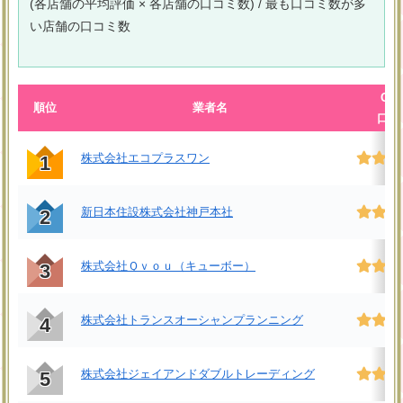
(各店舗の平均評価 × 各店舗の口コミ数) / 最も口コミ数が多
い店舗の口コミ数
Goo
順位
業者名
口コ
株式会社エコプラスワン
1
新日本住設株式会社神戸本社
2
株式会社Ｑｖｏｕ（キューボー）
3
株式会社トランスオーシャンプランニング
4
株式会社ジェイアンドダブルトレーディング
5