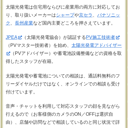
太陽光発電は住宅用ならびに産業用の両方に対応してお
り、取り扱いメーカーは
シャープ
や
京セラ
、
パナソニッ
ク
、
長州産業
など国内主要どころを押さえています。
JPEA
（太陽光発電協会）が認証する
PV施工技術者
（PVマスター技術者）を始め、
太陽光発電アドバイザー
（PVアドバイザー）や蓄電池設備整備などの資格を取
得したスタッフが在籍。
太陽光発電や蓄電池についての相談は、通話料無料のフ
リーダイヤルだけではなく、オンラインでの相談も受け
付けています。
音声・チャットを利用して対応スタッフの顔を見ながら
行えるので（お客様側のカメラのON／OFFは選択自
由）、店舗や訪問などで相談しているのと同じ状況で詳