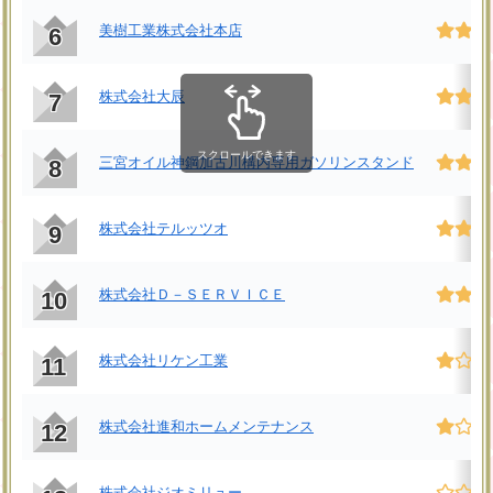
美樹工業株式会社本店
6
株式会社大辰
7
スクロールできます
三宮オイル神鋼加古川構内専用ガソリンスタンド
8
株式会社テルッツオ
9
株式会社Ｄ－ＳＥＲＶＩＣＥ
10
株式会社リケン工業
11
株式会社進和ホームメンテナンス
12
株式会社ジオミリュー