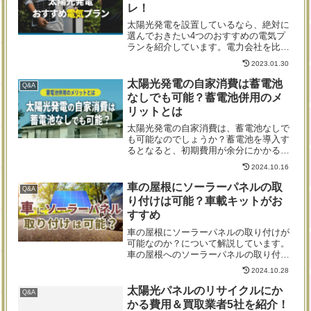
レ！
太陽光発電を設置しているなら、絶対に
選んでおきたい4つのおすすめの電気プ
ランを紹介しています。電力会社を比較
した結果、最もおすすめの4つのプラン
2023.01.30
を厳選しましたので、何も考えずに、営
業マンの言うまま「夜得プラン」を選択
太陽光発電の自家消費は蓄電池
Q&A
している人などは、大いに参考になる内
なしでも可能？蓄電池併用のメ
容かと思います。
リットとは
太陽光発電の自家消費は、蓄電池なしで
も可能なのでしょうか？蓄電池を導入す
るとなると、初期費用が余分にかかるこ
とに加え、設置場所も必要となるため、
2024.10.16
見送りを検討している人も多いことでし
ょう、蓄電池を併用することでメリット
車の屋根にソーラーパネルの取
Q&A
があることは分かっていても、現実的に
り付けは可能？車載キットがお
色々な問題で難しいところが多いですよ
すすめ
ね。そんな蓄電池なしの太陽光発電設備
の設置について、一緒に見ていきましょ
車の屋根にソーラーパネルの取り付けが
う。
可能なのか？について解説しています。
車の屋根へのソーラーパネルの取り付け
方法や車載ソーラーパネルに必要なアイ
2024.10.28
テム、ソーラーパネルを車に搭載するメ
リットとデメリット、車載ソーラーパネ
太陽光パネルのリサイクルにか
Q&A
ルキットの特徴についてまとめました。
かる費用＆買取業者5社を紹介！