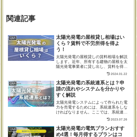
関連記事
太陽光発電の屋根貸し相場はい
Q&A
くら？賃料で不労所得を得よ
う！
太陽光発電の屋根貸しの賃料相場を解説
します。近年、所有する建物の屋根を太
陽光発電事業者に貸し出し、賃料を得る
「屋根貸し」が新たな不労所得の形とし
2024.01.22
て注目を集めています。しかし、実際に
屋根を貸し出すにはどのくらいの相場が
太陽光発電の系統連系とは？申
Q&A
あるのでしょうか？また、貸し出しを成
請の流れやシステムを分かりや
功させるためのポイントは何か？この記
すく解説
事では、屋根貸しの市場状況、相場、そ
して収入を最大化するためのノウハウを
太陽光発電システムによって作られた電
分かりやすく解説します。
力を売電するためには、系統連系をしな
ければなりません。ここでは、系統連系
の概要から準備内容、申請手続きの進め
2023.07.26
方について分かりやすく解説していきま
す。注意点やリスクについても理解し、
太陽光発電の電気プランおすす
Q&A
スムーズな導入を目指しましょう。
め4選！毎月得するプランはコ