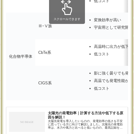
低コスト
スクロールできます
変換効率が高い
ⅢｰⅤ族
宇宙用として研究開発
高温時に出力が低下
CbTe系
低コスト
化合物半導体
影に強く曇りでも発電
高温でも発電性能が高
CIGS系
低コスト
太陽光の発電効率｜計算する方法や低下する原
因を解説！
太陽光発電を導入したいものの、発電効率の低さを不安
に思っている方に向けて解説しました。太陽光の発電効
率は、水力や風力と比べると低いものの、最高記録を更
新しています。発電効率が低下する原因を知り、日頃か