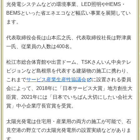
光発電システムなどの環境事業、LED照明やHEMS・
BEMSといった省エネエコなど幅広い事業を展開してい
ます。
代表取締役会長は山本広之氏、代表取締役社長は野津廣
一氏、従業員の人数は400名。
松江市総合体育館や出雲ドーム、TSKさんいん中央テレ
ビジョンなど島根県を代表する建築物の施工に携わり、
これまで
サービス産業生産性協議会
に設置される委員
会によって、2018年に「日本サービス大賞」地方創生大
臣賞、2021年には「日本でいちばん大切にしたい会社大
賞」中小企業庁長官賞を受賞。
太陽光発電は住宅用・産業用の両方の施工が可能で、石
見空港の野立ての太陽光発電所の設置実績などがありま
す。