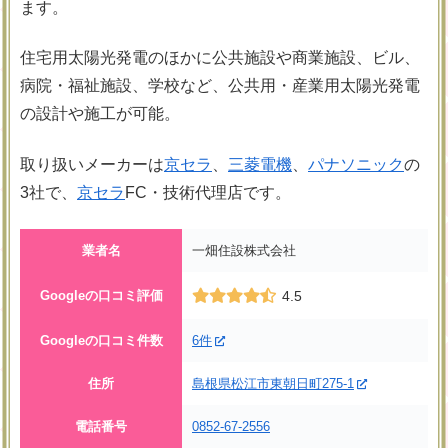
ます。
住宅用太陽光発電のほかに公共施設や商業施設、ビル、
病院・福祉施設、学校など、公共用・産業用太陽光発電
の設計や施工が可能。
取り扱いメーカーは
京セラ
、
三菱電機
、
パナソニック
の
3社で、
京セラ
FC・技術代理店です。
業者名
一畑住設株式会社
Googleの口コミ評価
4.5
Googleの口コミ件数
6件
住所
島根県松江市東朝日町275-1
電話番号
0852-67-2556