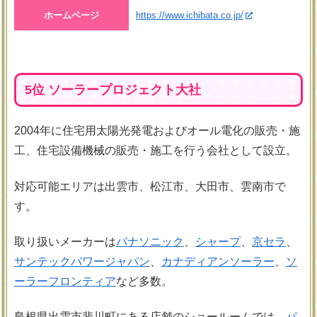
ホームページ
https://www.ichibata.co.jp/
5位 ソーラープロジェクト大社
2004年に住宅用太陽光発電およびオール電化の販売・施
工、住宅設備機械の販売・施工を行う会社として設立。
対応可能エリアは出雲市、松江市、大田市、雲南市で
す。
取り扱いメーカーは
パナソニック
、
シャープ
、
京セラ
、
サンテック
パワージャパン
、
カナディアンソーラー
、
ソ
ーラーフロンティア
など多数。
島根県出雲市斐川町にある店舗のショールームでは、
パ