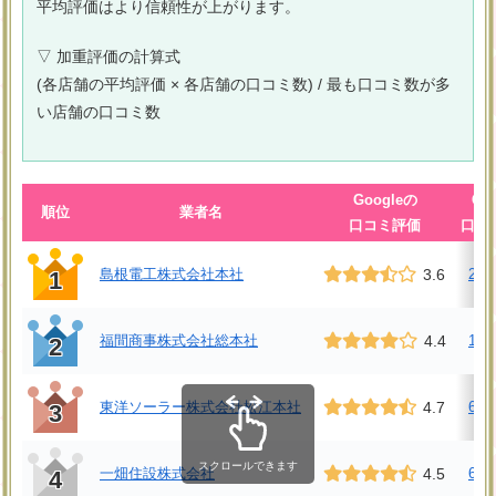
平均評価はより信頼性が上がります。
▽ 加重評価の計算式
(各店舗の平均評価 × 各店舗の口コミ数) / 最も口コミ数が多
い店舗の口コミ数
Googleの
Go
順位
業者名
口コミ評価
口コ
島根電工株式会社本社
3.6
23
1
福間商事株式会社総本社
4.4
10
2
東洋ソーラー株式会社松江本社
4.7
6件
3
スクロールできます
一畑住設株式会社
4.5
6件
4