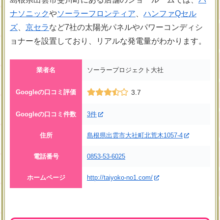
ナソニック
や
ソーラーフロンティア
、
ハンファQセル
ズ
、
京セラ
など7社の太陽光パネルやパワーコンディシ
ョナーを設置しており、リアルな発電量がわかります。
業者名
ソーラープロジェクト大社
Googleの口コミ評価
3.7
Googleの口コミ件数
3件
住所
島根県出雲市大社町北荒木1057-4
電話番号
0853-53-6025
ホームページ
http://taiyoko-no1.com/