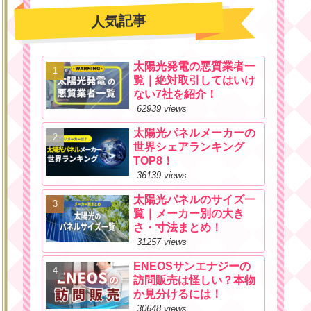
人気記事
太陽光発電の悪質業者一
覧｜絶対取引してはいけ
ない7社を紹介！
62939 views
太陽光パネルメーカーの
世界シェアランキング
TOP8！
36139 views
太陽光パネルのサイズ一
覧｜メーカー別の大き
さ・寸法まとめ！
31257 views
ENEOSサンエナジーの
訪問販売は怪しい？本物
か見分けるには！
30648 views