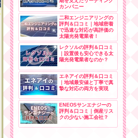
期を支えたリーディング
カンパニー
二和エンジニアリングの
評判＆口コミ｜地域密着
で迅速な対応が高評価の
太陽光発電業者！
レクソルの評判＆口コミ
｜設置後も安心できる太
陽光発電業者なのか？
エネアイの評判＆口コミ
｜地域最安値と丁寧で真
摯な対応の両方を実現
ENEOSサンエナジーの
評判＆口コミ｜倒産リス
クの少ない施工会社？