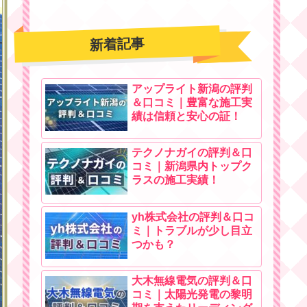
新着記事
アップライト新潟の評判
＆口コミ｜豊富な施工実
績は信頼と安心の証！
テクノナガイの評判＆口
コミ｜新潟県内トップク
ラスの施工実績！
yh株式会社の評判＆口コ
ミ｜トラブルが少し目立
つかも？
大木無線電気の評判＆口
コミ｜太陽光発電の黎明