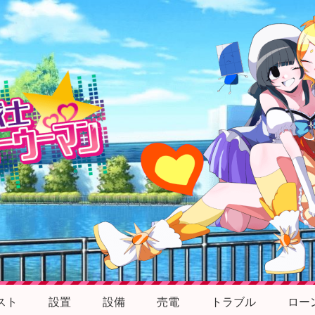
スト
設置
設備
売電
トラブル
ロー