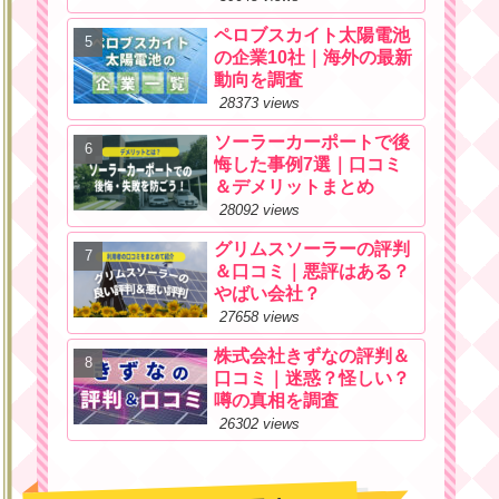
ペロブスカイト太陽電池
の企業10社｜海外の最新
動向を調査
28373 views
ソーラーカーポートで後
悔した事例7選｜口コミ
＆デメリットまとめ
28092 views
グリムスソーラーの評判
＆口コミ｜悪評はある？
やばい会社？
27658 views
株式会社きずなの評判＆
口コミ｜迷惑？怪しい？
噂の真相を調査
26302 views