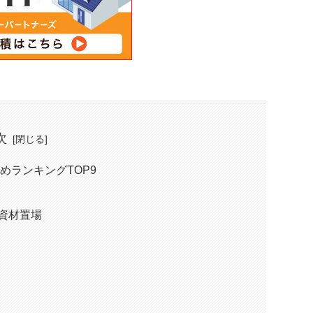
次
めランキングTOP9
O資材置場