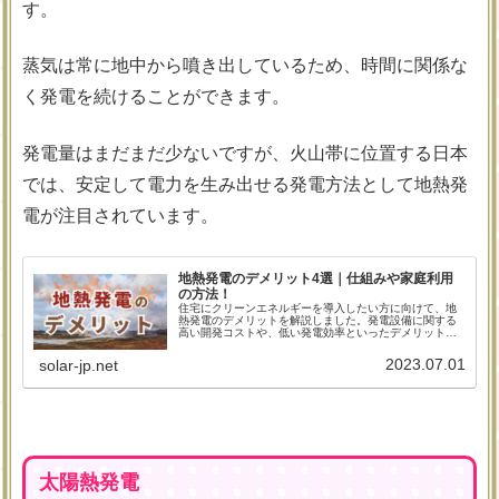
す。
蒸気は常に地中から噴き出しているため、時間に関係な
く発電を続けることができます。
発電量はまだまだ少ないですが、火山帯に位置する日本
では、安定して電力を生み出せる発電方法として地熱発
電が注目されています。
地熱発電のデメリット4選｜仕組みや家庭利用
の方法！
住宅にクリーンエネルギーを導入したい方に向けて、地
熱発電のデメリットを解説しました。発電設備に関する
高い開発コストや、低い発電効率といったデメリットは
あるものの、資源量の多さからすると、地熱発電は将来
性があるといえます。住宅に活用できる地中熱システム
2023.07.01
solar-jp.net
についても触れていますので、ぜひ参考にしてみてくだ
さい。
太陽熱発電