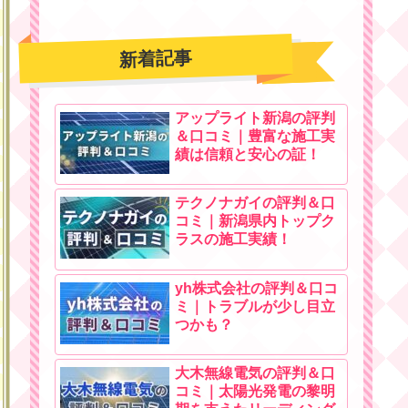
新着記事
アップライト新潟の評判
＆口コミ｜豊富な施工実
績は信頼と安心の証！
テクノナガイの評判＆口
コミ｜新潟県内トップク
ラスの施工実績！
yh株式会社の評判＆口コ
ミ｜トラブルが少し目立
つかも？
大木無線電気の評判＆口
コミ｜太陽光発電の黎明