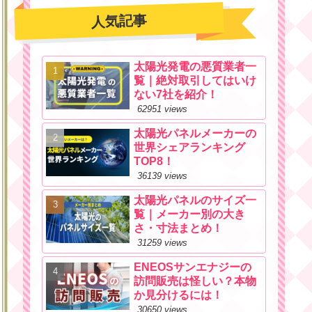
人気記事
太陽光発電の悪質業者一
覧｜絶対取引してはいけ
ない7社を紹介！
62951 views
太陽光パネルメーカーの
世界シェアランキング
TOP8！
36139 views
太陽光パネルのサイズ一
覧｜メーカー別の大き
さ・寸法まとめ！
31259 views
ENEOSサンエナジーの
訪問販売は怪しい？本物
か見分けるには！
30650 views