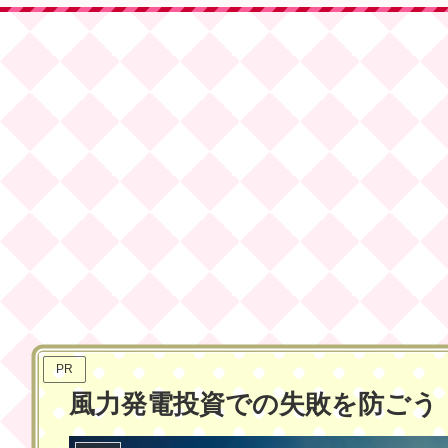
PR
風力発電投資での失敗を防ごう
ホーム
売電