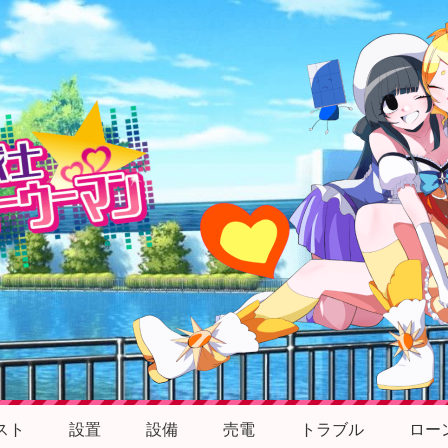
スト
設置
設備
売電
トラブル
ロー