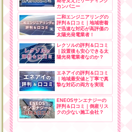
期を支えたリーディング
カンパニー
二和エンジニアリングの
評判＆口コミ｜地域密着
で迅速な対応が高評価の
太陽光発電業者！
レクソルの評判＆口コミ
｜設置後も安心できる太
陽光発電業者なのか？
エネアイの評判＆口コミ
｜地域最安値と丁寧で真
摯な対応の両方を実現
ENEOSサンエナジーの
評判＆口コミ｜倒産リス
クの少ない施工会社？