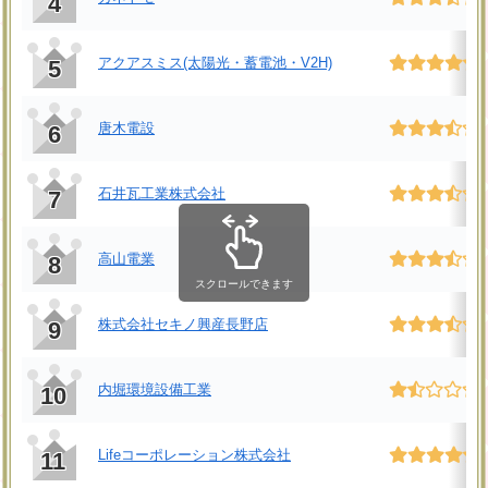
4
アクアスミス(太陽光・蓄電池・V2H)
5
唐木電設
6
石井瓦工業株式会社
7
高山電業
8
スクロールできます
株式会社セキノ興産長野店
9
内堀環境設備工業
10
Lifeコーポレーション株式会社
11