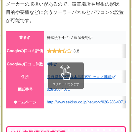
メーカーの取扱いがあるので、設置場所や屋根の形状、
目的や要望などに合うソーラーパネルとパワコンの設置
が可能です。
業者名
株式会社セキノ興産長野店
Googleの口コミ評価
3.8
Googleの口コミ件数
4件
住所
長野県長野市青木島町620 セキノ興産
スクロールできます
電話番号
026-286-4071
ホームページ
http://www.sekino.co.jp/network/026-286-4071/