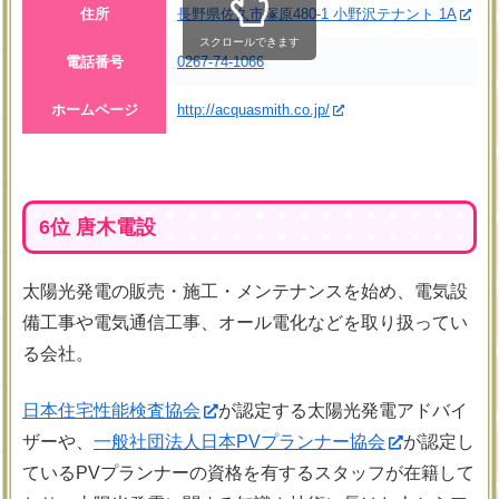
住所
長野県佐久市塚原480-1 小野沢テナント 1A
スクロールできます
電話番号
0267-74-1066
ホームページ
http://acquasmith.co.jp/
6位 唐木電設
太陽光発電の販売・施工・メンテナンスを始め、電気設
備工事や電気通信工事、オール電化などを取り扱ってい
る会社。
日本住宅性能検査協会
が認定する太陽光発電アドバイ
ザーや、
一般社団法人日本PVプランナー協会
が認定し
ているPVプランナーの資格を有するスタッフが在籍して