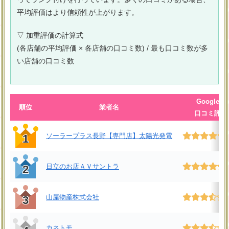
平均評価はより信頼性が上がります。
▽ 加重評価の計算式
(各店舗の平均評価 × 各店舗の口コミ数) / 最も口コミ数が多
い店舗の口コミ数
Googleの
順位
業者名
口コミ評価
ソーラープラス長野【専門店】太陽光発電
1
日立のお店ＡＶサントラ
2
山屋物産株式会社
3
カネトモ