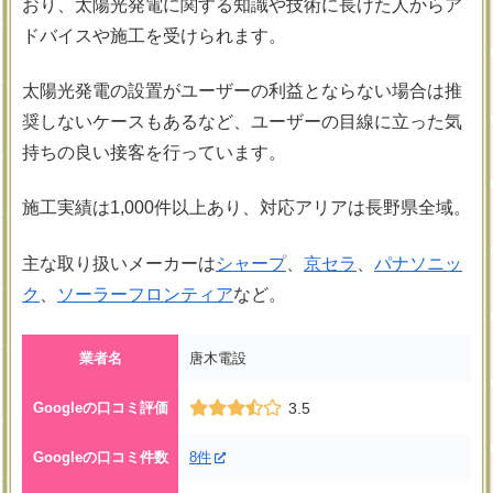
おり、太陽光発電に関する知識や技術に長けた人からア
ドバイスや施工を受けられます。
太陽光発電の設置がユーザーの利益とならない場合は推
奨しないケースもあるなど、ユーザーの目線に立った気
持ちの良い接客を行っています。
施工実績は1,000件以上あり、対応アリアは長野県全域。
主な取り扱いメーカーは
シャープ
、
京セラ
、
パナソニッ
ク
、
ソーラーフロンティア
など。
業者名
唐木電設
Googleの口コミ評価
3.5
Googleの口コミ件数
8件