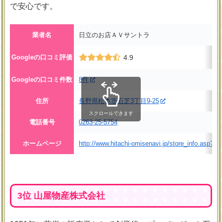
で安心です。
業者名
日立のお店ＡＶサントラ
Googleの口コミ評価
4.9
Googleの口コミ件数
8件
住所
長野県松本市石芝3丁目9-25
スクロールできます
電話番号
0263-25-5754
ホームページ
http://www.hitachi-omisenavi.jp/store_info.asp?u
3位 山屋物産株式会社