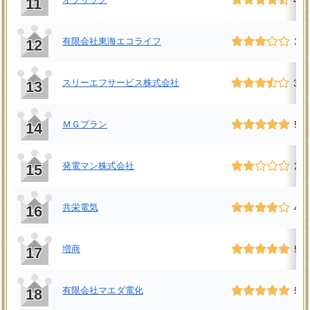
4.7
11
有限会社東海エコライフ
3.0
12
スリーエフサービス株式会社
3.7
13
ＭＧプラン
5.0
14
発電マン株式会社
2.3
15
共栄電気
4.0
16
増商
5.0
17
有限会社マエダ電化
5.0
18