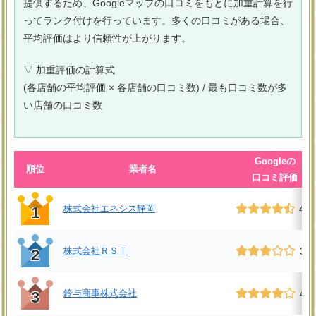
提供するため、Googleマップの口コミをもとに加重計算を行
ってランク付けを行っています。多くの口コミがある場合、
平均評価はより信頼性が上がります。
▽ 加重評価の計算式
(各店舗の平均評価 × 各店舗の口コミ数) / 最も口コミ数が多
い店舗の口コミ数
Googleの
順位
業者名
口コミ評価
株式会社エネシス静岡
4.5
1
株式会社ＲＳＴ
3.1
2
鈴与商事株式会社
4.4
3