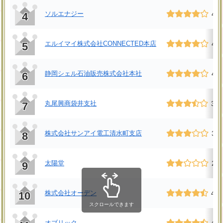
ソルエナジー
4.2
4
エルイマイ株式会社CONNECTED本店
4.2
5
静岡シェル石油販売株式会社本社
4.2
6
丸尾興商袋井支社
3.6
7
株式会社サンアイ電工清水町支店
3.4
8
太陽堂
2.4
9
株式会社オーデン
4.7
10
スクロールできます
オブリック