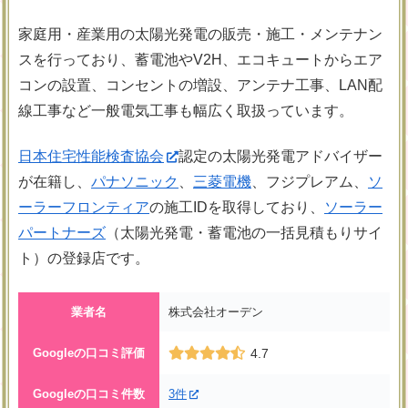
家庭用・産業用の太陽光発電の販売・施工・メンテナン
スを行っており、蓄電池やV2H、エコキュートからエア
コンの設置、コンセントの増設、アンテナ工事、LAN配
線工事など一般電気工事も幅広く取扱っています。
日本住宅性能検査協会
認定の太陽光発電アドバイザー
が在籍し、
パナソニック
、
三菱電機
、フジプレアム、
ソ
ーラーフロンティア
の施工IDを取得しており、
ソーラー
パートナーズ
（太陽光発電・蓄電池の一括見積もりサイ
ト）の登録店です。
業者名
株式会社オーデン
Googleの口コミ評価
4.7
Googleの口コミ件数
3件